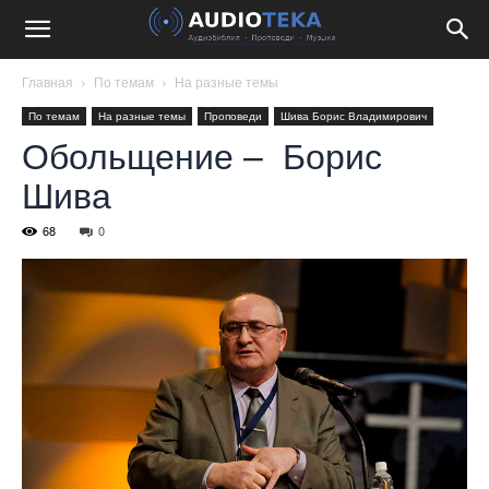
Главная
По темам
На разные темы
По темам
На разные темы
Проповеди
Шива Борис Владимирович
Обольщение – Борис
Шива
68
0