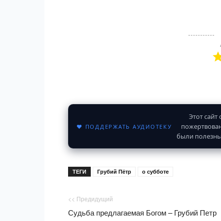
Этот сайт
пожертвован
♥ ПОДДЕРЖАТЬ АУДИОТЕКУ
были полезны
ТЕГИ
Грубий Пётр
о субботе
<< Предидущий
Судьба предлагаемая Богом – Грубий Петр