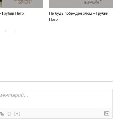
– Грубий Петр
Не будь побежден злом – Грубий
Петр
{}
[+]