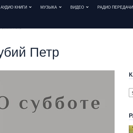
АУДИО КНИГИ
МУЗЫКА
ВИДЕО
РАДИО ПЕРЕДАЧ
 Грубий Петр
убий Петр
К
К
с
Р