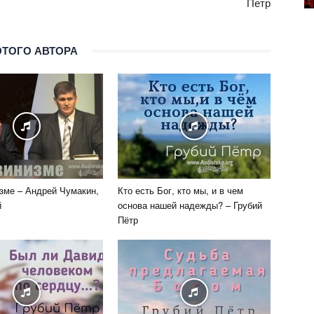
Петр
ЭТОГО АВТОРА
зме – Андрей Чумакин,
Кто есть Бог, кто мы, и в чем
й
основа нашей надежды? – Грубий
Пётр