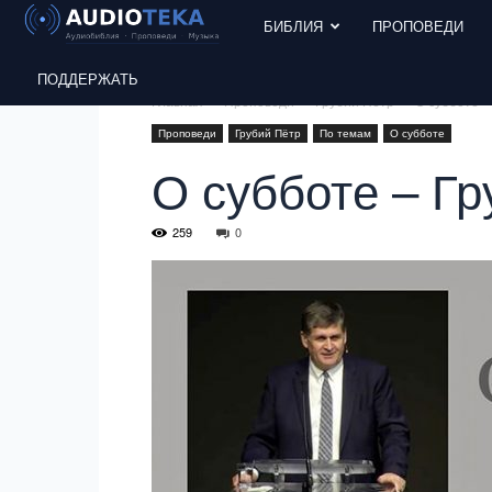
БИБЛИЯ
ПРОПОВЕДИ
ПОДДЕРЖАТЬ
Главная
Проповеди
Грубий Пётр
О субботе –
Проповеди
Грубий Пётр
По темам
О субботе
О субботе – Гр
259
0