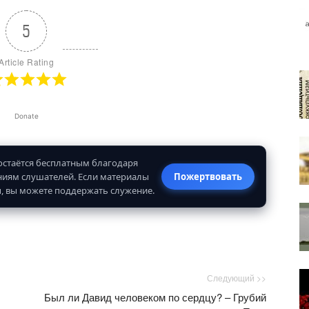
5
Article Rating
Donate
 остаётся бесплатным благодаря
иям слушателей. Если материалы
Пожертвовать
, вы можете поддержать служение.
Следующий >>
Был ли Давид человеком по сердцу? – Грубий