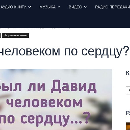
АУДИО КНИГИ
МУЗЫКА
ВИДЕО
РАДИО ПЕРЕДАЧ
Давид человеком по сердцу? – Грубий Петр
На разные темы
человеком по сердцу?
К
К
с
Р