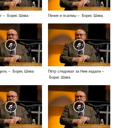
г – Борис Шива
Пение и псалмы – Борис Шива
цель – Борис Шива
Пётр следовал за Ним издали –
Борис Шива