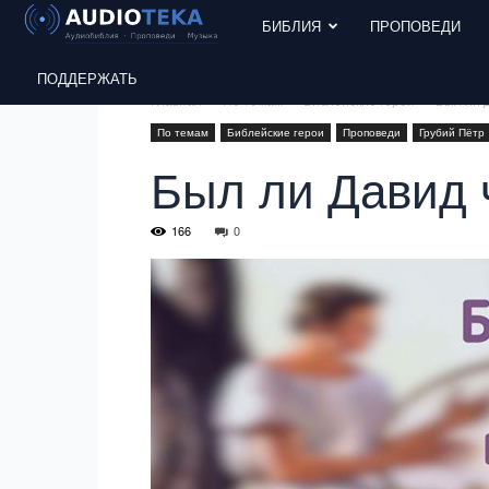
БИБЛИЯ
ПРОПОВЕДИ
ПОДДЕРЖАТЬ
Главная
По темам
Библейские герои
Был ли 
По темам
Библейские герои
Проповеди
Грубий Пётр
Был ли Давид 
166
0