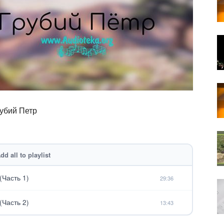
рубий Петр
dd all to playlist
Часть 1)
29:36
Часть 2)
13:43