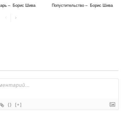
зарь – Борис Шива
Попустительство – Борис Шива
{}
[+]