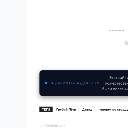
Этот сайт
пожертвован
♥ ПОДДЕРЖАТЬ АУДИОТЕКУ
были полезны
ТЕГИ
Грубий Пётр
Давид
человек по сердц
<< Предидущий