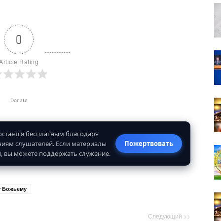
0
Article Rating
Donate
 остаётся бесплатным благодаря
иям слушателей. Если материалы
Пожертвовать
, вы можете поддержать служение.
у Божьему
Следующий >>