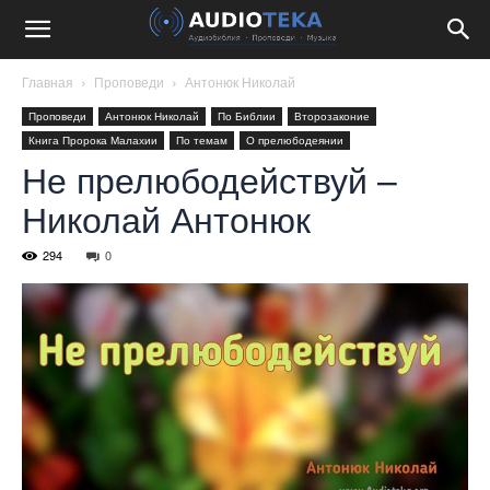
Главная
Проповеди
Антонюк Николай
Проповеди
Антонюк Николай
По Библии
Второзаконие
Книга Пророка Малахии
По темам
О прелюбодеянии
Не прелюбодействуй –
Николай Антонюк
294
0