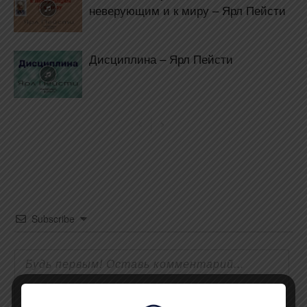
неверующим и к миру – Ярл Пейсти
Дисциплина – Ярл Пейсти
Subscribe
{}
[+]