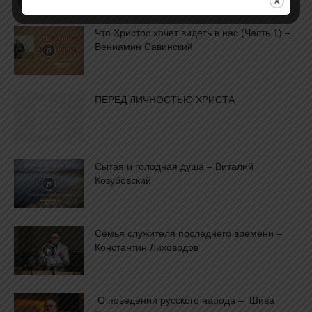
Что Христос хочет видеть в нас (Часть 1) –
Вениамин Савинский
ПЕРЕД ЛИЧНОСТЬЮ ХРИСТА
Сытая и голодная душа – Виталий
Козубовский
Семья служителя последнего времени –
Константин Лиховодов
О поведении русского народа – Шива