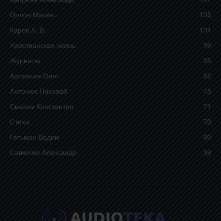
Орлов Михаил
105
Карев А. В.
101
Христианская жизнь
99
Журналы
85
Артемьев Олег
82
Антонюк Николай
75
Сысоев Константин
71
Стихи
70
Гетьман Вадим
60
Савченко Александр
59