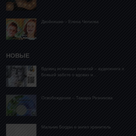
Двойняшки – Елена Чепилка
НОВЫЕ
Вдовиц истинных почитай – аудиокнига о
Божьей заботе о вдовах и...
Освобождение – Тамара Резникова
Mальчик Богдан и ангел хранитель