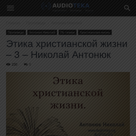
Главная
Проповеди
Антонюк Николай
Проповеди
Антонюк Николай
По темам
Христианская жизнь
Этика христианской жизни
– 3 – Николай Антонюк
230
0