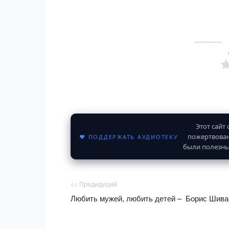
Этот сайт
пожертвован
♥ ПОДДЕРЖАТЬ АУДИОТЕКУ
были полезны
<< Предидущий
Любить мужей, любить детей – Борис Шива