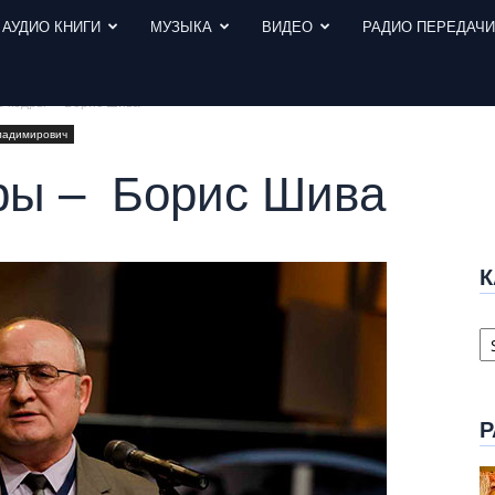
АУДИО КНИГИ
МУЗЫКА
ВИДЕО
РАДИО ПЕРЕДАЧ
е кедры – Борис Шива
ладимирович
ры – Борис Шива
К
К
с
Р