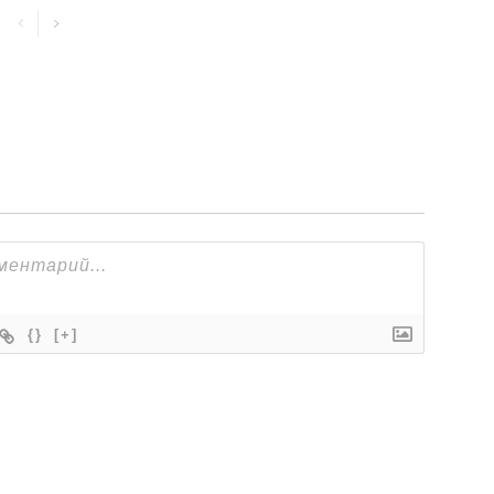
{}
[+]