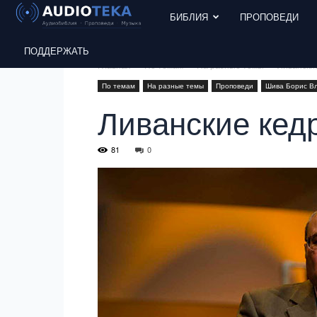
БИБЛИЯ
ПРОПОВЕДИ
ПОДДЕРЖАТЬ
Главная
По темам
На разные темы
Ливански
По темам
На разные темы
Проповеди
Шива Борис В
Ливанские кед
81
0