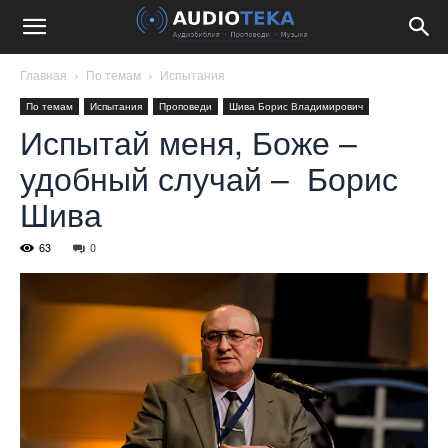
Главная
По темам
Испытания
По темам
Испытания
Проповеди
Шива Борис Владимирович
Испытай меня, Боже –
удобный случай – Борис
Шива
63
0