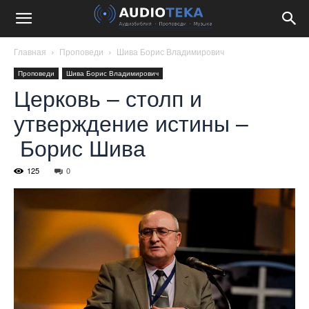
Главная
Проповеди
Шива Борис Владимирович
Проповеди
Шива Борис Владимирович
Церковь – столп и
утверждение истины –
Борис Шива
125
0