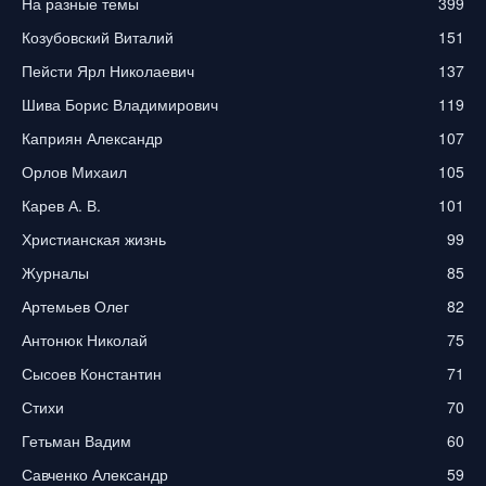
На разные темы
399
Козубовский Виталий
151
Пейсти Ярл Николаевич
137
Шива Борис Владимирович
119
Каприян Александр
107
Орлов Михаил
105
Карев А. В.
101
Христианская жизнь
99
Журналы
85
Артемьев Олег
82
Антонюк Николай
75
Сысоев Константин
71
Стихи
70
Гетьман Вадим
60
Савченко Александр
59