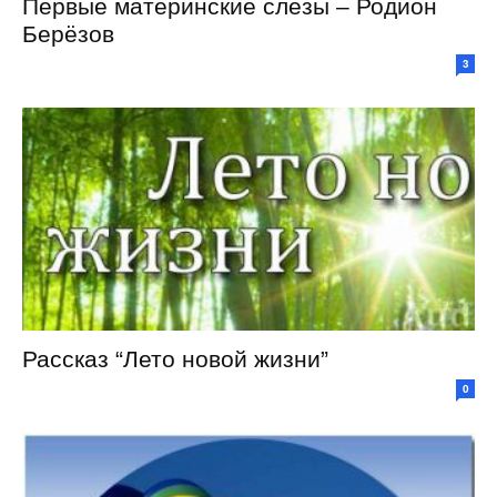
Первые материнские слезы – Родион
Берёзов
3
Рассказ “Лето новой жизни”
0