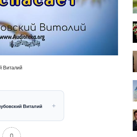
ий Виталий
озубовский Виталий
0