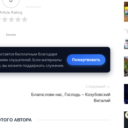
Article Rating
Donate
 остаётся бесплатным благодаря
иям слушателей. Если материалы
Пожертвовать
, вы можете поддержать служение.
Следующий >>
Благослови нас, Господь – Козубовский
Виталий
ЭТОГО АВТОРА