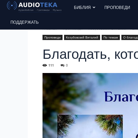
БИБЛИЯ
ПРОПОВЕДИ
ПОДДЕРЖАТЬ
Главная
Проповеди
Козубовский Виталий
Бла
Проповеди
Козубовский Виталий
По темам
О благод
Благодать, кот
111
0