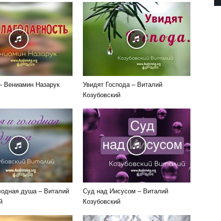
– Вениамин Назарук
Увидят Господа – Виталий
Козубовский
лодная душа – Виталий
Суд над Иисусом – Виталий
й
Козубовский