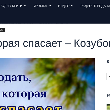
АУДИО КНИГИ
МУЗЫКА
ВИДЕО
РАДИО ПЕРЕДАЧ
годать, которая спасает – Козубовский Виталий
ати
орая спасает – Козуб
К
К
с
Р