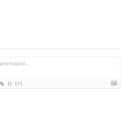
{}
[+]