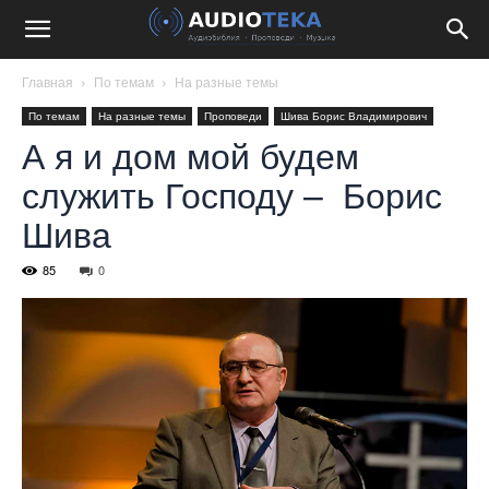
Главная
По темам
На разные темы
По темам
На разные темы
Проповеди
Шива Борис Владимирович
А я и дом мой будем
служить Господу – Борис
Шива
85
0