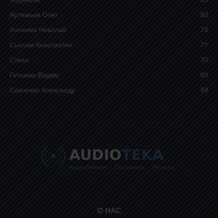
Артемьев Олег
82
Антонюк Николай
75
Сысоев Константин
71
Стихи
70
Гетьман Вадим
60
Савченко Александр
59
О НАС