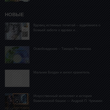
НОВЫЕ
Вдовиц истинных почитай – аудиокнига о
Божьей заботе о вдовах и...
Освобождение – Тамара Резникова
Mальчик Богдан и ангел хранитель
Искусственный интеллект и история
Вавилонской башни — Андрей П. Чумакин