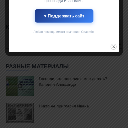
проповеди Евангелия.
♥ Поддержать сайт
КАТЕГОРИИ САЙТА
Любая помощь имеет значение. Спасибо!
Категории
сайта
РАЗНЫЕ МАТЕРИАЛЫ
Господи, что повелишь мне делать? –
Каприян Александр
Никто не пригласил Ивана