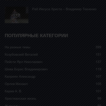
Раб Иисуса Христа – Владимир Ткаченко
ПОПУЛЯРНЫЕ КАТЕГОРИИ
На разные темы
399
Козубовский Виталий
151
Пейсти Ярл Николаевич
137
Шива Борис Владимирович
119
Каприян Александр
107
Орлов Михаил
105
Карев А. В.
101
Христианская жизнь
99
Журналы
85