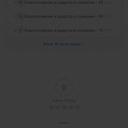
Благословение и радость в служении - 08
8
9:49
Благословение и радость в служении - 09
9
8:17
Благословение и радость в служении - 10
10
16:07
Show 10 more tracks
0
Article Rating
Donate