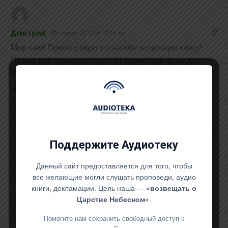
Дмитрий
August 26, 2018 10:14 am
Мир вам! Приветствую и спасибо за ценную книгу!
Прошу вас, проверьте, нет 61 аудиофайла, но два
60х! Спасибо!
Reply
0
Author
Pavel
August 28, 2018 5:26 pm
Поддержите Аудиотеку
Reply to
Дмитрий
Спасибо, исправил!
Данный сайт предоставляется для того, чтобы
Reply
0
все желающие могли слушать проповеди, аудио
книги, декламации. Цель наша —
«возвещать о
Царстве Небесном»
.
Помогите нам сохранить свободный доступ к