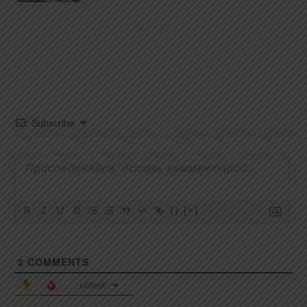
Subscribe
{}
[+]
2
COMMENTS
oldest