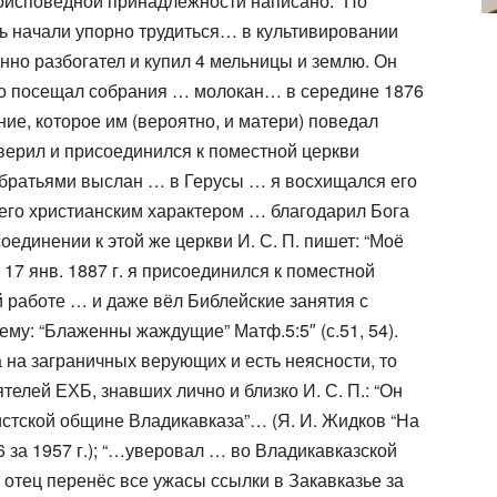
оисповедной принадлежности написано: “По
ть начали упорно трудиться… в культивировании
енно разбогател и купил 4 мельницы и землю. Он
но посещал собрания … молокан… в середине 1876
ие, которое им (вероятно, и матери) поведал
верил и присоединился к поместной церкви
и братьями выслан … в Герусы … я восхищался его
его христианским характером … благодарил Бога
исоединении к этой же церкви И. С. П. пишет: “Моё
17 янв. 1887 г. я присоединился к поместной
й работе … и даже вёл Библейские занятия с
ему: “Блаженны жаждущие” Матф.5:5″ (с.51, 54).
на на заграничных верующих и есть неясности, то
елей ЕХБ, знавших лично и близко И. С. П.: “Он
истской общине Владикавказа”… (Я. И. Жидков “На
-6 за 1957 г.); “…уверовал … во Владикавказской
 отец перенёс все ужасы ссылки в Закавказье за