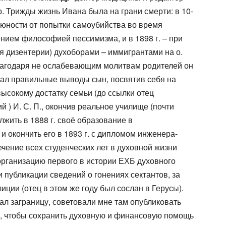
. Трижды жизнь Ивана была на грани смерти: в 10-
й юности от попытки самоубийства во время
нием философией пессимизма, и в 1898 г. – при
я дизентерии) духоборами – иммигрантами на о.
о благодаря не ослабевающим молитвам родителей он
лал правильные выводы сын, посвятив себя на
ысокому достатку семьи (до ссылки отец
й ) И. С. П., окончив реальное училище (почти
лжить в 1888 г. своё образование в
и окончить его в 1893 г. с дипломом инженера-
течение всех студенческих лет в духовной жизни
организацию первого в истории ЕХБ духовного
и публикации сведений о гонениях сектантов, за
иции (отец в этом же году был сослан в Герусы).
хал заграницу, советовали мне там опубликовать
, чтобы сохранить духовную и финансовую помощь