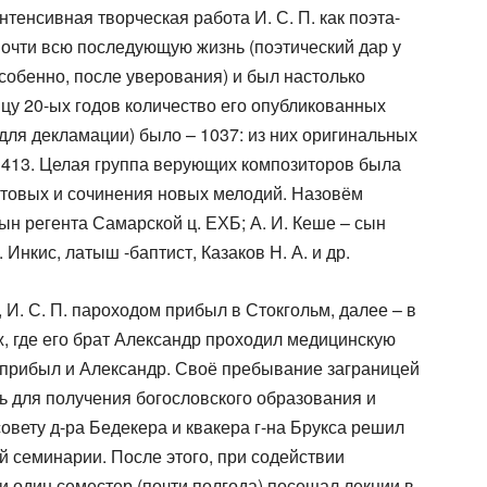
нтенсивная творческая работа И. С. П. как поэта-
 почти всю последующую жизнь (поэтический дар у
особенно, после уверования) и был настолько
цу 20-ых годов количество его опубликованных
 для декламации) было – 1037: из них оригинальных
– 413. Целая группа верующих композиторов была
отовых и сочинения новых мелодий. Назовём
сын регента Самарской ц. ЕХБ; А. И. Кеше – сын
. Инкис, латыш -баптист, Казаков Н. А. и др.
 И. С. П. пароходом прибыл в Стокгольм, далее – в
ж, где его брат Александр проходил медицинскую
е прибыл и Александр. Своё пребывание заграницей
ь для получения богословского образования и
совету д-ра Бедекера и квакера г-на Брукса решил
й семинарии. После этого, при содействии
и один семестер (почти полгода) посещал лекции в