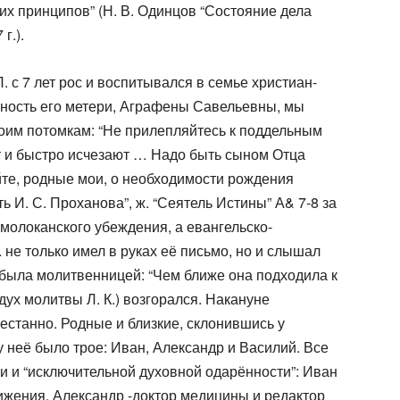
их принципов” (Н. В. Одинцов “Состояние дела
г.).
. с 7 лет рос и воспитывался в семье христиан-
вность его метери, Аграфены Савельевны, мы
воим потомкам: “Не прилепляйтесь к поддельным
 и быстро исчезают … Надо быть сыном Отца
те, родные мои, о необходимости рождения
 И. С. Проханова”, ж. “Сеятель Истины” А& 7-8 за
 молоканского убеждения, а евангельско-
П. не только имел в руках её письмо, но и слышал
 была молитвенницей: “Чем ближе она подходила к
дух молитвы Л. К.) возгорался. Накануне
естанно. Родные и близкие, склонившись у
у неё было трое: Иван, Александр и Василий. Все
и и “исключительной духовной одарённости”: Иван
вижения, Александр -доктор медицины и редактор