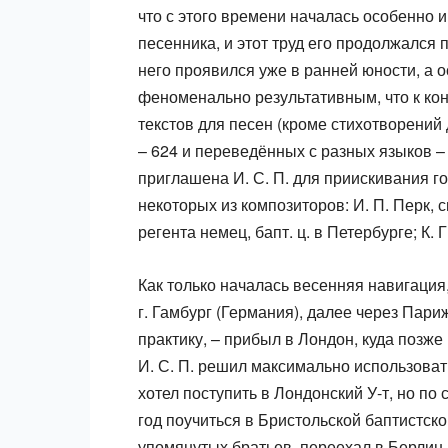
что с этого времени началась особенно и
песенника, и этот труд его продолжался
него проявился уже в ранней юности, а 
феноменально результативным, что к кон
текстов для песен (кроме стихотворений
– 624 и переведённых с разных языков 
приглашена И. С. П. для приискивания г
некоторых из композиторов: И. П. Перк, 
регента немец, бапт. ц. в Петербурге; К. Г
Как только началась весенняя навигация,
г. Гамбург (Германия), далее через Пари
практику, – прибыл в Лондон, куда позж
И. С. П. решил максимально использоват
хотел поступить в Лондонский У-т, но по 
год поучиться в Бристольской баптистско
упомянутых братьев, переехал в Берлин 