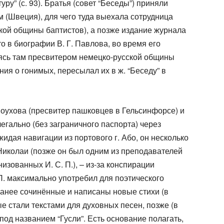
ру” (с. 93). Братья (совет “Беседы”) приняли
м (Швеция), для чего туда выехала сотрудница
ской общины баптистов), а позже издание журнала
о в биографии В. Г. Павлова, во время его
дясь там пресвитером немецко-русской общины
ния о гонимых, пересылал их в ж. “Беседу” в
моухова (пресвитер пашковцев в Гельсинфорсе) и
легально (без заграничного паспорта) через
идая навигации из портового г. Або, он несколько
Николаи (позже он был одним из преподавателей
изованных И. С. П.), – из-за конспирации
П. максимально употребил для поэтического
ранее сочинённые и написаны новые стихи (в
ые стали текстами для духовных песен, позже (в
 под названием “Гусли”. Есть основание полагать,