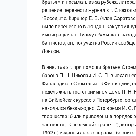
братьям и посылать из-за рубежа литерату
решение перенести журнал в г. Стокголь
“Беседы” с. Кирхнер Е. В. (член Саратов
было перенесено в Лондон. Как упомянут
иммиграции в г. Тульчу (Румыния), нахо
баптистов, он, получая из России сообще
Лондон.
В янв. 1995 г. при помощи братьев Стре
барона П. Н. Николаи И. С. П. выехал не
Финляндию в Стокгольм. В Финляндии, ож
недель жил в гостеприимном доме П. Н. 
на Библейских курсах в Петербурге, орган
находился безвыходно. Это время И. С. 
творчества: были приведены в порядок 
частности, “К неземной стране…”), котор
1902 г.) изданных в его первом сборнике