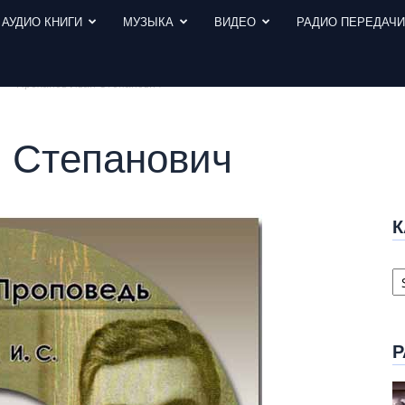
АУДИО КНИГИ
МУЗЫКА
ВИДЕО
РАДИО ПЕРЕДАЧ
Проханов Иван Степанович
 Степанович
К
К
с
Р