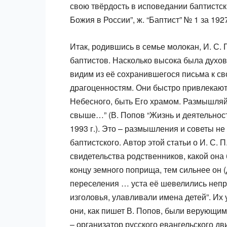
свою твёрдость в исповедании баптистск
Божия в России”, ж. “Баптист” № 1 за 1927 
Итак, родившись в семье молокан, И. С. П
баптистов. Насколько высока была духо
видим из её сохранившегося письма к с
драгоценностям. Они быстро привлекают
Небесного, быть Его храмом. Размышляй
свыше…” (В. Попов “Жизнь и деятельность
1993 г.). Это – размышления и советы не
баптистского. Автор этой статьи о И. С. 
свидетельства родственников, какой она
концу земного поприща, тем сильнее он (
переселения … уста её шевелились непр
изголовья, улавливали имена детей”. Их 
они, как пишет В. Попов, были верующим
– организатор русского евангельского д