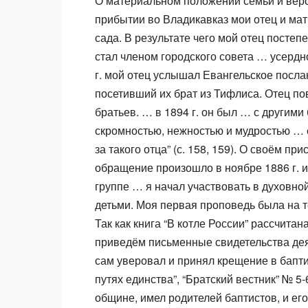
О материальном положении семьи и вер
прибытии во Владикавказ мои отец и ма
сада. В результате чего мой отец постеп
стал членом городского совета … усерд
г. мой отец услышал Евангельское послан
посетивший их брат из Тифлиса. Отец по
братьев. … в 1894 г. он был … с другим
скромностью, нежностью и мудростью … 
за такого отца” (с. 158, 159). О своём пр
обращение произошло в ноябре 1886 г. и 
группе … я начал участвовать в духовно
детьми. Моя первая проповедь была на т
Так как книга “В котле России” рассчита
приведём письменные свидетельства деят
сам уверовал и принял крещение в бапт
путях единства”, “Братский вестник” № 5
общине, имел родителей баптистов, и его