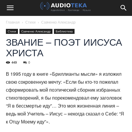
Главная
Стихи
Савченко Александр
Стихи
Савченко Александр
Библиотека
ЗВАНИЕ – ПОЭТ ИИСУСА
ХРИСТА
449
0
В 1995 году в книге «Бриллианты мысли» я изложил
свою сокровенную мечту: «Если бы кто-то пожелал
сформировать мой поэтический сборник избранных
стихотворений, я бы порекомендовал ему заголовок
“Я в бессмертье иду”… Это моя жизненная линия –
ведь мой Учитель – Иисус – некогда сказал о Себе: “Я
к Отцу Моему иду”».