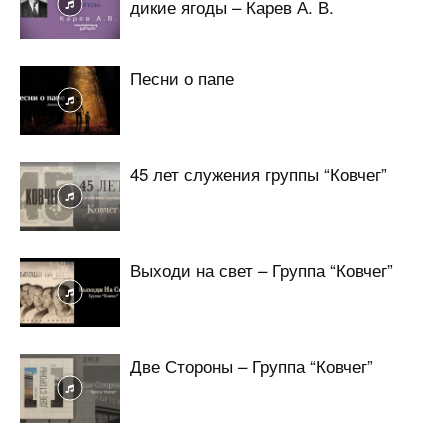
дикие ягоды – Карев А. В.
Песни о папе
45 лет служения группы “Ковчег”
Выходи на свет – Группа “Ковчег”
Две Стороны – Группа “Ковчег”