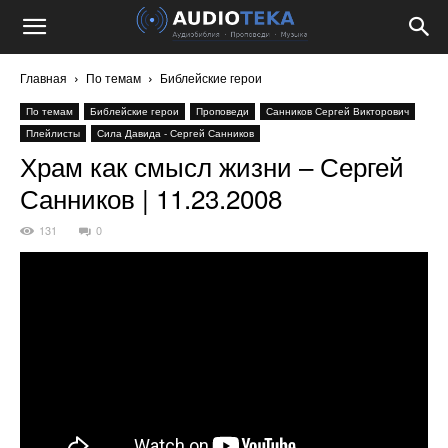
Главная
По темам
Библейские герои
По темам
Библейские герои
Проповеди
Санников Сергей Викторович
Плейлисты
Сила Давида - Сергей Санников
Храм как смысл жизни – Сергей
Санников | 11.23.2008
131
0