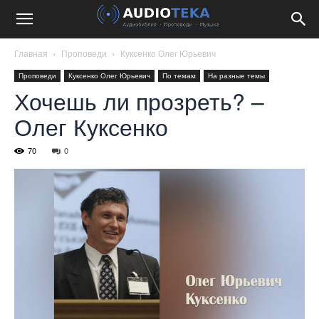
Главная
Проповеди
Куксенко Олег Юрьевич
Проповеди
Куксенко Олег Юрьевич
По темам
На разные темы
Хочешь ли прозреть? –
Олег Куксенко
70
0