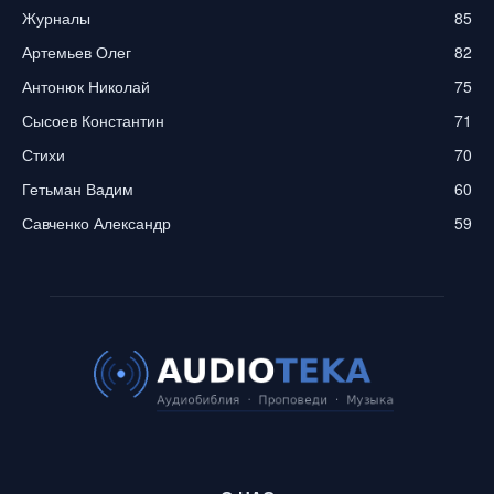
Журналы
85
Артемьев Олег
82
Антонюк Николай
75
Сысоев Константин
71
Стихи
70
Гетьман Вадим
60
Савченко Александр
59