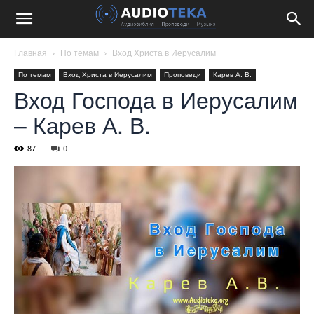
Главная
По темам
Вход Христа в Иерусалим
По темам
Вход Христа в Иерусалим
Проповеди
Карев А. В.
Вход Господа в Иерусалим
– Карев А. В.
87
0