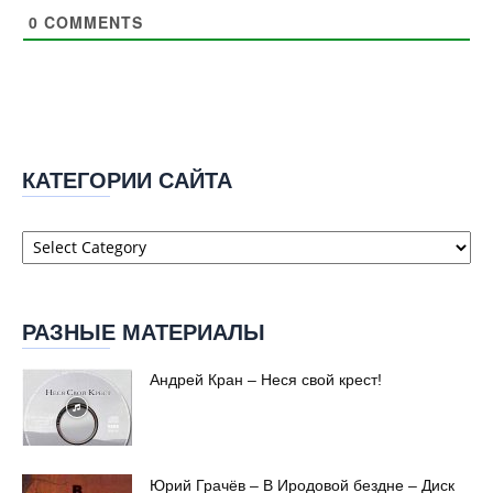
0
COMMENTS
Поддержите Аудиотеку
Данный сайт предоставляется для того, чтобы
все желающие могли слушать проповеди, аудио
КАТЕГОРИИ САЙТА
книги, декламации. Цель наша —
«возвещать о
Царстве Небесном»
.
Категории
сайта
Помогите нам сохранить свободный доступ к
проповеди Евангелия.
РАЗНЫЕ МАТЕРИАЛЫ
♥ Поддержать сайт
Андрей Кран – Неся свой крест!
Любая помощь имеет значение. Спасибо!
Юрий Грачёв – В Иродовой бездне – Диск