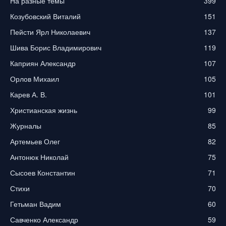
На разные темы
399
Козубовский Виталий
151
Пейсти Ярл Николаевич
137
Шива Борис Владимирович
119
Каприян Александр
107
Орлов Михаил
105
Карев А. В.
101
Христианская жизнь
99
Журналы
85
Артемьев Олег
82
Антонюк Николай
75
Сысоев Константин
71
Стихи
70
Гетьман Вадим
60
Савченко Александр
59