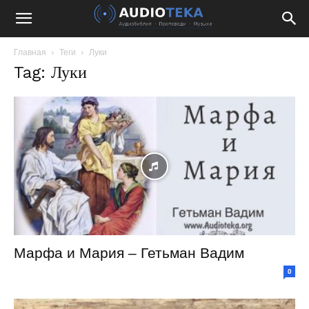
Главная
Теги
Луки
Tag: Луки
Марфа и Мария – Гетьман Вадим
0