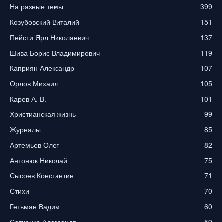
На разные темы
399
Козубовский Виталий
151
Пейсти Ярл Николаевич
137
Шива Борис Владимирович
119
Каприян Александр
107
Орлов Михаил
105
Карев А. В.
101
Христианская жизнь
99
Журналы
85
Артемьев Олег
82
Антонюк Николай
75
Сысоев Константин
71
Стихи
70
Гетьман Вадим
60
Савченко Александр
59