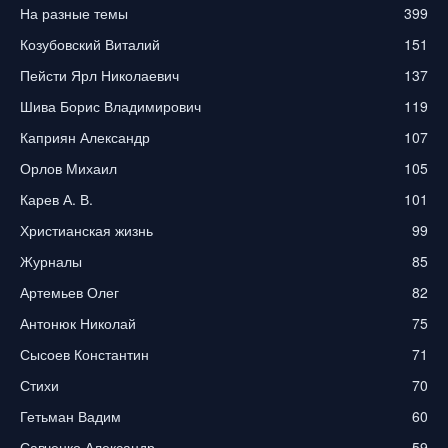
На разные темы
399
Козубовский Виталий
151
Пейсти Ярл Николаевич
137
Шива Борис Владимирович
119
Каприян Александр
107
Орлов Михаил
105
Карев А. В.
101
Христианская жизнь
99
Журналы
85
Артемьев Олег
82
Антонюк Николай
75
Сысоев Константин
71
Стихи
70
Гетьман Вадим
60
Савченко Александр
59