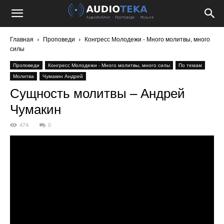
Главная
Проповеди
Конгресс Молодежи - Много молитвы, много
силы
Проповеди
Конгресс Молодежи - Много молитвы, много силы
По темам
Молитва
Чумакин Андрей
Сущность молитвы – Андрей
Чумакин
474
0