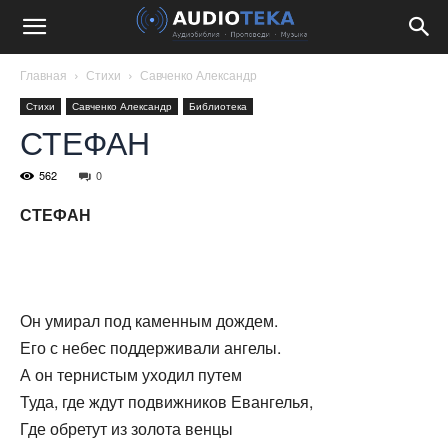
Главная
Стихи
Савченко Александр
Стихи
Савченко Александр
Библиотека
СТЕФАН
562
0
СТЕФАН
Он умирал под каменным дождем.
Его с небес поддерживали ангелы.
А он тернистым уходил путем
Туда, где ждут подвижников Евангелья,
Где обретут из золота венцы