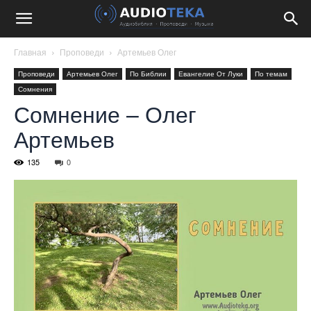
Главная
Проповеди
Артемьев Олег
Проповеди
Артемьев Олег
По Библии
Евангелие От Луки
По темам
Сомнения
Сомнение – Олег
Артемьев
135
0