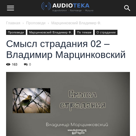
Главная
Проповеди
Марцинковский Владимир Ф.
Проповеди
Марцинковский Владимир Ф.
По темам
О страдании
Смысл страдания 02 –
Владимир Марцинковский
163
0