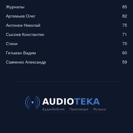
Журналы
85
Артемьев Олег
82
Антонюк Николай
75
Сысоев Константин
71
Стихи
70
Гетьман Вадим
60
Савченко Александр
59