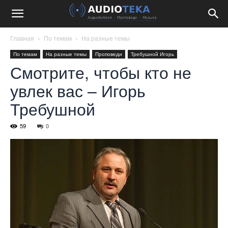
Главная
По темам
На разные темы
По темам
На разные темы
Проповеди
Требушной Игорь
Смотрите, чтобы кто не
увлек вас – Игорь
Требушной
59
0