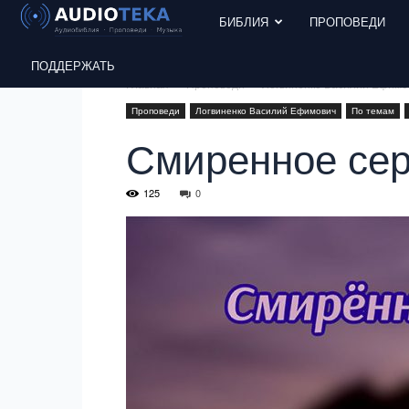
БИБЛИЯ
ПРОПОВЕДИ
ПОДДЕРЖАТЬ
Главная
Проповеди
Логвиненко Василий Ефимо
Проповеди
Логвиненко Василий Ефимович
По темам
Смиренное сер
125
0