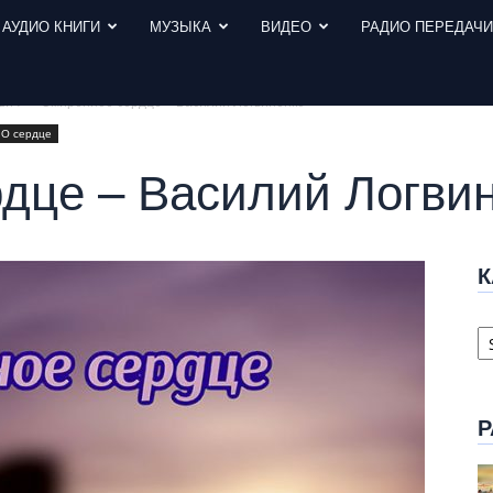
АУДИО КНИГИ
МУЗЫКА
ВИДЕО
РАДИО ПЕРЕДАЧ
вич
Смиренное сердце – Василий Логвиненко
О сердце
дце – Василий Логви
К
К
с
Р