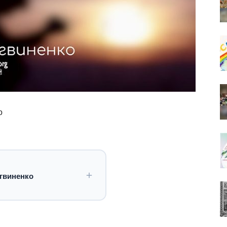
о
гвиненко