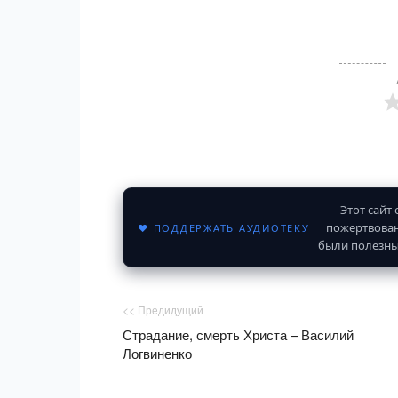
Этот сайт
пожертвован
♥ ПОДДЕРЖАТЬ АУДИОТЕКУ
были полезны
<< Предидущий
Страдание, смерть Христа – Василий
Логвиненко