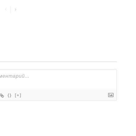
{}
[+]