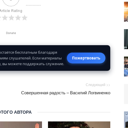
Article Rating
Donate
 остаётся бесплатным благодаря
иям слушателей. Если материалы
Пожертвовать
, вы можете поддержать служение.
Следующий >>
Совершенная радость – Василий Логвиненко
ЭТОГО АВТОРА