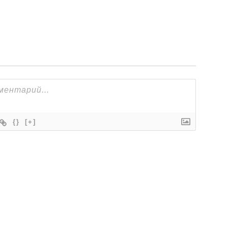
{}
[+]