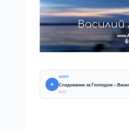
AUDIO
Следование за Господом – Васи
20:07