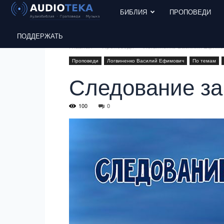
БИБЛИЯ
ПРОПОВЕДИ
ПОДДЕРЖАТЬ
Главная
Проповеди
Логвиненко Василий Ефимо
Проповеди
Логвиненко Василий Ефимович
По темам
Следование за
100
0