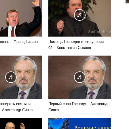
одень – Франц Тиссен
Помощь Господня в Его учении –
02 – Константин Сысоев
попирать святыни
Первый сноп Господу – Александр
– Александр Сипко
Сипко