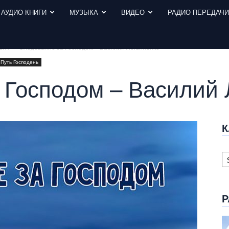
АУДИО КНИГИ
МУЗЫКА
ВИДЕО
РАДИО ПЕРЕДАЧ
вич
Следование за Господом – Василий Логвиненко
Путь Господень
 Господом – Василий 
К
К
с
Р