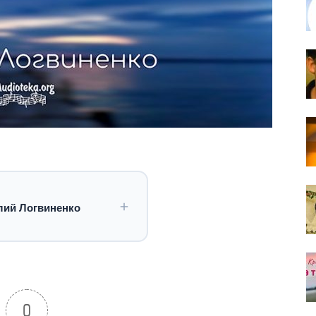
лий Логвиненко
0