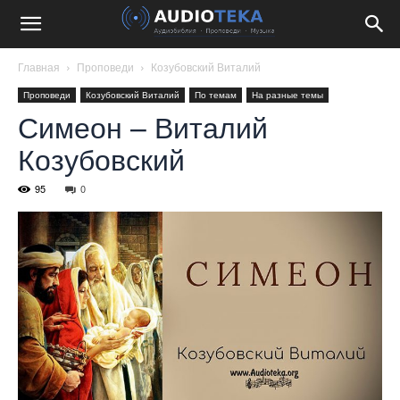
Главная
Проповеди
Козубовский Виталий
Проповеди
Козубовский Виталий
По темам
На разные темы
Симеон – Виталий
Козубовский
95
0