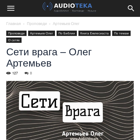
Главная
Проповеди
Артемьев Олег
Проповеди
Артемьев Олег
По Библии
Книга Екклесиаста
По темам
О сетях
Сети врага – Олег
Артемьев
127
0