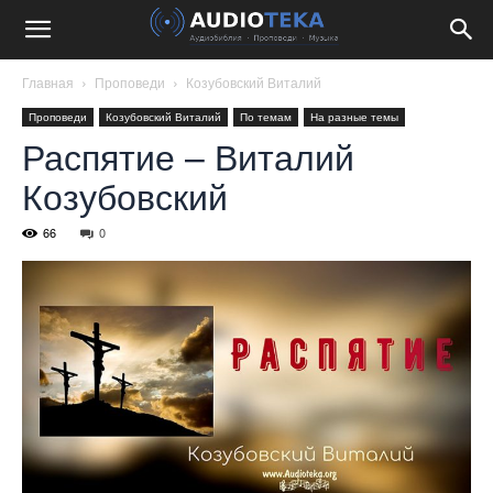
Главная
Проповеди
Козубовский Виталий
Проповеди
Козубовский Виталий
По темам
На разные темы
Распятие – Виталий
Козубовский
66
0