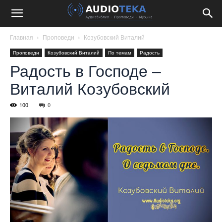
Главная
Проповеди
Козубовский Виталий
Проповеди
Козубовский Виталий
По темам
Радость
Радость в Господе –
Виталий Козубовский
100
0