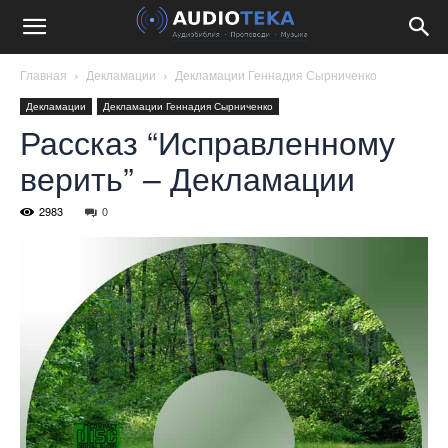
Главная
Декламации
Декламации Геннадия Сырниченко
Декламации
Декламации Геннадия Сырниченко
Рассказ “Исправленному
верить” – Декламации
2983
0