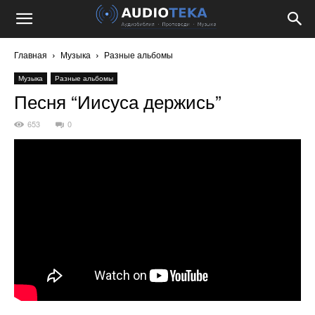
Главная
Музыка
Разные альбомы
Музыка
Разные альбомы
Песня “Иисуса держись”
653
0