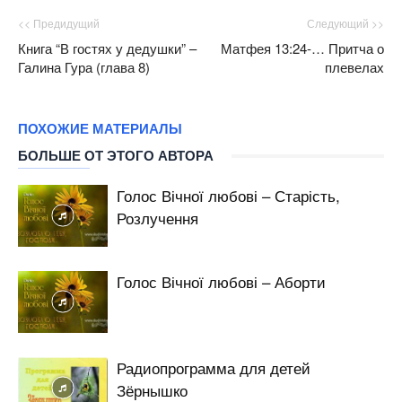
<< Предидущий
Следующий >>
Книга “В гостях у дедушки” –
Матфея 13:24-… Притча о
Галина Гура (глава 8)
плевелах
ПОХОЖИЕ МАТЕРИАЛЫ
БОЛЬШЕ ОТ ЭТОГО АВТОРА
Голос Вічної любові – Старість,
Розлучення
Голос Вічної любові – Аборти
Радиопрограмма для детей
Зёрнышко