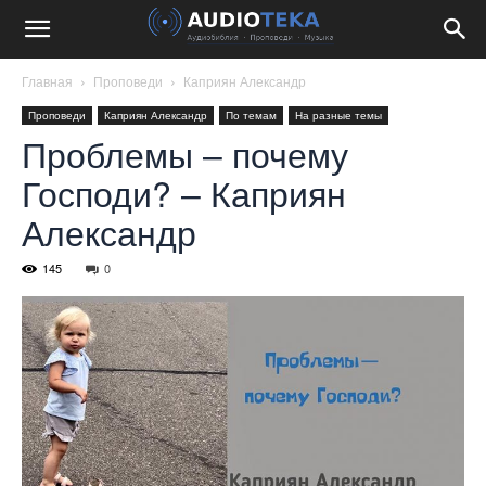
Главная
Проповеди
Каприян Александр
Проповеди
Каприян Александр
По темам
На разные темы
Проблемы – почему
Господи? – Каприян
Александр
145
0