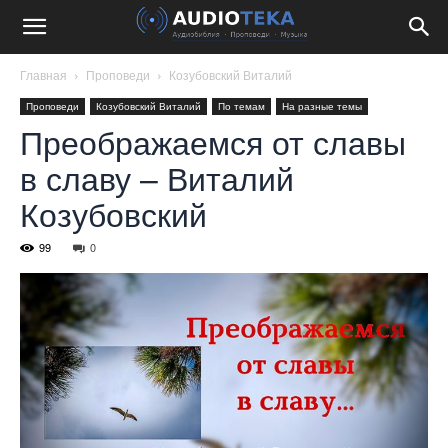
Главная
Проповеди
Козубовский Виталий
Проповеди
Козубовский Виталий
По темам
На разные темы
Преображаемся от славы
в славу – Виталий
Козубовский
99
0