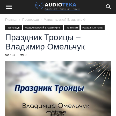
Главная
Проповеди
Марцинковский Владимир Ф.
Проповеди
Марцинковский Владимир Ф.
По темам
На разные темы
Праздник Троицы –
Владимир Омельчук
134
0