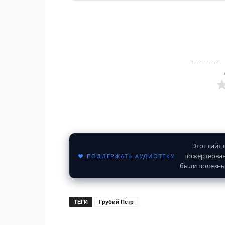
Этот сайт
пожертвован
♥ ПОДДЕРЖАТЬ АУДИОТЕКУ
были полезны
ТЕГИ
Грубий Пётр