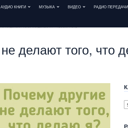
АУДИО КНИГИ
МУЗЫКА
ВИДЕО
РАДИО ПЕРЕДАЧ
ие не делают того, что делаю я? – Грубий Петр
не делают того, что д
К
К
с
Р