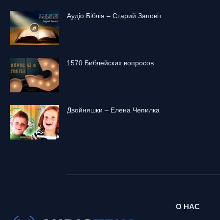
Аудіо Біблія – Старий Заповіт
1570 Библейских вопросов
Двойняшки – Елена Чепилка
О НАС