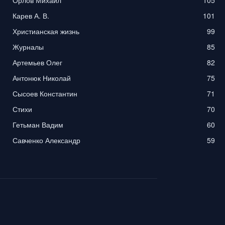
Орлов Михаил
105
Карев А. В.
101
Христианская жизнь
99
Журналы
85
Артемьев Олег
82
Антонюк Николай
75
Сысоев Константин
71
Стихи
70
Гетьман Вадим
60
Савченко Александр
59