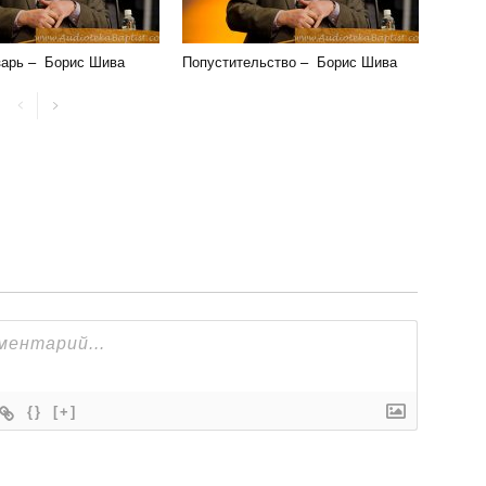
зарь – Борис Шива
Попустительство – Борис Шива
{}
[+]