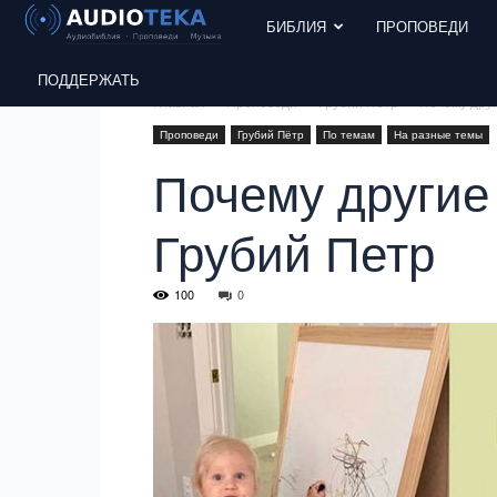
БИБЛИЯ
ПРОПОВЕДИ
ПОДДЕРЖАТЬ
Главная
Проповеди
Грубий Пётр
Почему друг
Проповеди
Грубий Пётр
По темам
На разные темы
Почему другие 
Грубий Петр
100
0