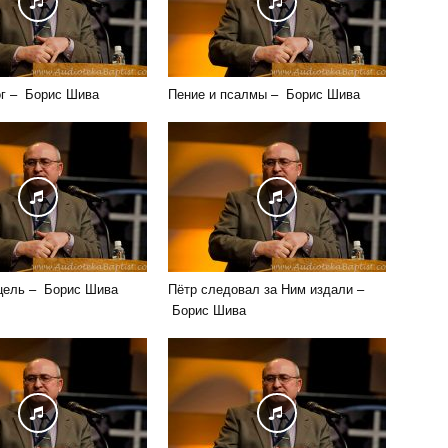
г – Борис Шива
Пение и псалмы – Борис Шива
цель – Борис Шива
Пётр следовал за Ним издали –
Борис Шива