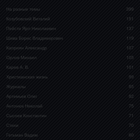
На разные темы
399
Козубовский Виталий
151
Пейсти Ярл Николаевич
137
Шива Борис Владимирович
119
Каприян Александр
107
Орлов Михаил
105
Карев А. В.
101
Христианская жизнь
99
Журналы
85
Артемьев Олег
82
Антонюк Николай
75
Сысоев Константин
71
Стихи
70
Гетьман Вадим
60