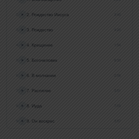
2. Рождество Иисуса
2
3:40
3. Рождество
3
4:20
4. Крещение
4
1:54
5. Богочеловек
5
8:33
6. В молчании
6
2:06
7. Распятие
7
3:51
8. Иуда
8
7:05
9. Он воскрес
9
3:57