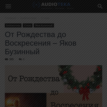
Главная
Библиотека
Стихи
Библиотека
Стихи
Яков Бузинный
От Рождества до
Воскресения – Яков
Бузинный
395
0