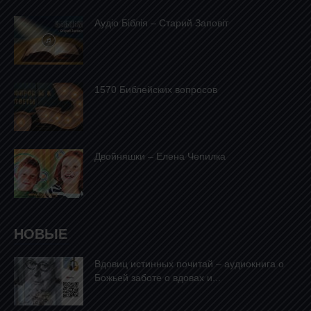
Аудіо Біблія – Старий Заповіт
1570 Библейских вопросов
Двойняшки – Елена Чепилка
НОВЫЕ
Вдовиц истинных почитай – аудиокнига о
Божьей заботе о вдовах и...