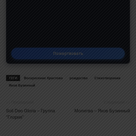
Пожертвовать
ТЕГИ
Воскресение Христово
рождество
Стихотворения
Яков Бузинный
<< Предидущий
Следующий >>
Soli Deo Gloria – Группа
Молитва – Яков Бузинный
“Глория”