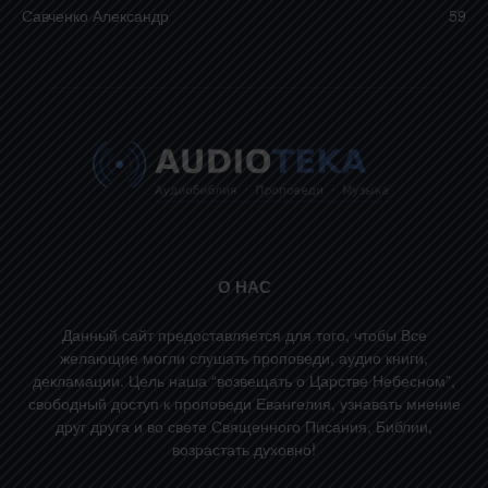
Савченко Александр
59
О НАС
Данный сайт предоставляется для того, чтобы Все
желающие могли слушать проповеди, аудио книги,
декламации. Цель наша “возвещать о Царстве Небесном”,
свободный доступ к проповеди Евангелия, узнавать мнение
друг друга и во свете Священного Писания, Библии,
возрастать духовно!