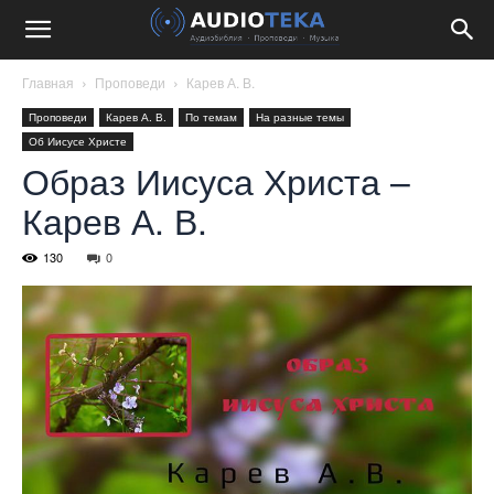
Главная
Проповеди
Карев А. В.
Проповеди
Карев А. В.
По темам
На разные темы
Об Иисусе Христе
Образ Иисуса Христа –
Карев А. В.
130
0