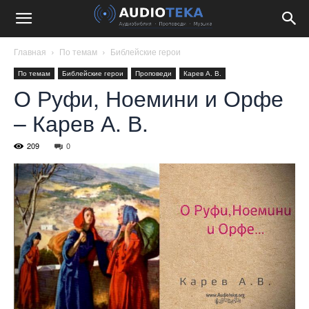
Главная
По темам
Библейские герои
По темам
Библейские герои
Проповеди
Карев А. В.
О Руфи, Ноемини и Орфе
– Карев А. В.
209
0