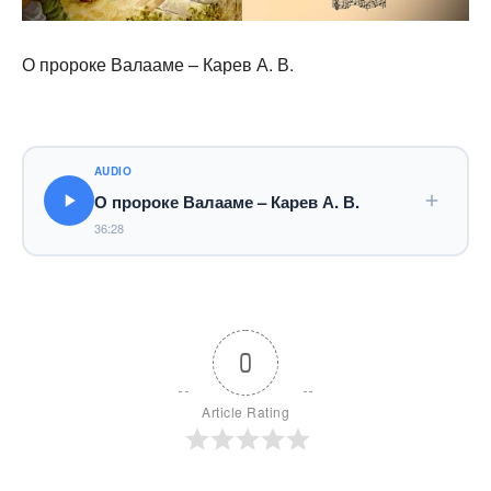
О пророке Валааме – Карев А. В.
AUDIO
О пророке Валааме – Карев А. В.
36:28
0
Article Rating