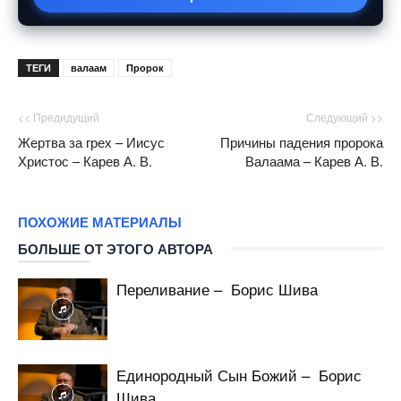
ТЕГИ
валаам
Пророк
<< Предидущий
Следующий >>
Жертва за грех – Иисус
Причины падения пророка
Христос – Карев А. В.
Валаама – Карев А. В.
ПОХОЖИЕ МАТЕРИАЛЫ
БОЛЬШЕ ОТ ЭТОГО АВТОРА
Переливание – Борис Шива
Единородный Сын Божий – Борис
Шива