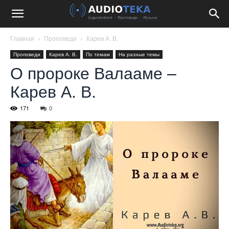
Главная
Проповеди
Карев А. В.
Проповеди
Карев А. В.
По темам
На разные темы
О пророке Валааме –
Карев А. В.
171
0