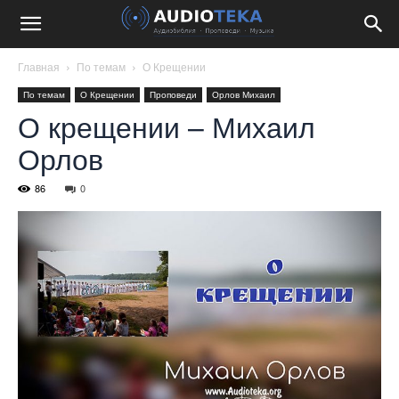
Главная
По темам
О Крещении
По темам
О Крещении
Проповеди
Орлов Михаил
О крещении – Михаил
Орлов
86
0