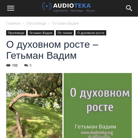
Главная
Проповеди
Гетьман Вадим
Проповеди
Гетьман Вадим
По темам
О духовном росте
О духовном росте –
Гетьман Вадим
102
0