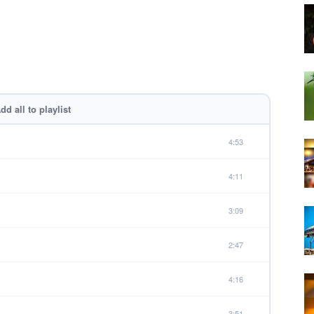
dd all to playlist
4:53
4:11
3:09
2:47
4:16
3:51