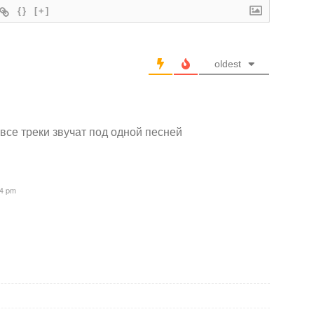
{}
[+]
oldest
все треки звучат под одной песней
14 pm