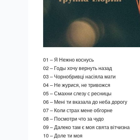
01 – Я Нежно коснусь
02 – Годы хочу вернуть назад
03 – Чорнобривці насіяла мати
04 – Не журися, не тривожся
05 – Смахни слезу с ресницы
06 – Мені ти вказала до неба дорогу
07 – Коли страх мене обгорне
08 – Посмотри что за чудо
09 – Далеко там є моя свята вітчизна
10 – Доле ти моя