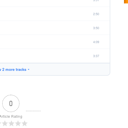
2:50
3:50
4:09
3:37
 2 more tracks
0
Article Rating