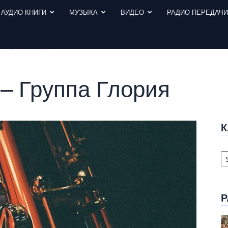
АУДИО КНИГИ
МУЗЫКА
ВИДЕО
РАДИО ПЕРЕДАЧ
 – Группа Глория
– Группа Глория
К
К
с
Р