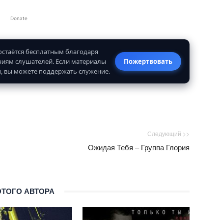
Donate
 остаётся бесплатным благодаря
иям слушателей. Если материалы
Пожертвовать
, вы можете поддержать служение.
Следующий >>
Ожидая Тебя – Группа Глория
ЭТОГО АВТОРА