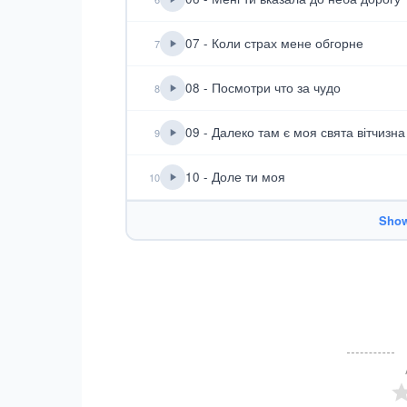
07 - Коли страх мене обгорне
7
08 - Посмотри что за чудо
8
09 - Далеко там є моя свята вітчизна
9
10 - Доле ти моя
10
Show