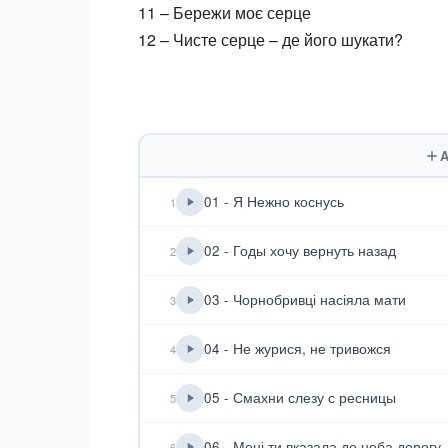
11 – Бережи моє серце
12 – Чисте серце – де його шукати?
A
01 - Я Нежно коснусь
1
02 - Годы хочу вернуть назад
2
03 - Чорнобривці насіяла мати
3
04 - Не журися, не тривожся
4
05 - Смахни слезу с ресницы
5
06 - Мені ти вказала до неба дорогу
6