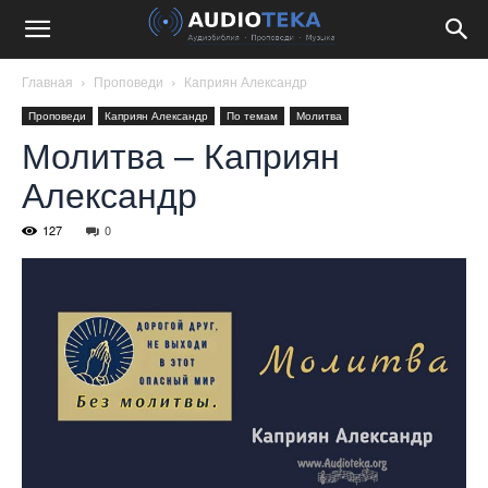
Главная
Проповеди
Каприян Александр
Проповеди
Каприян Александр
По темам
Молитва
Молитва – Каприян
Александр
127
0