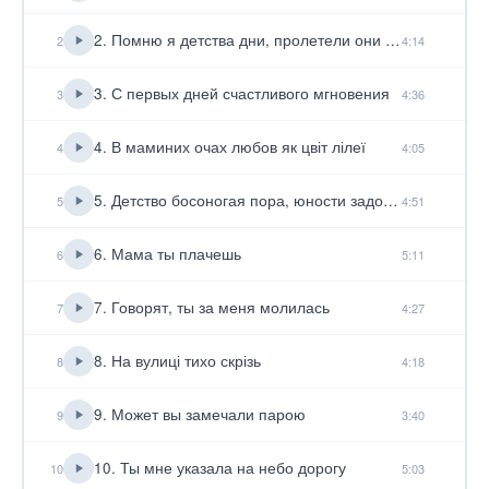
2. Помню я детства дни, пролетели они не заметно
2
4:14
3. С первых дней счастливого мгновения
3
4:36
4. В маминих очах любов як цвіт лілеї
4
4:05
5. Детство босоногая пора, юности задорные порывы
5
4:51
6. Мама ты плачешь
6
5:11
7. Говорят, ты за меня молилась
7
4:27
8. На вулиці тихо скрізь
8
4:18
9. Может вы замечали парою
9
3:40
10. Ты мне указала на небо дорогу
10
5:03