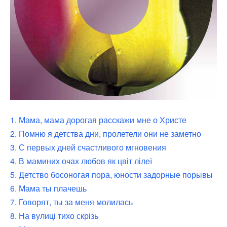
1. Мама, мама дорогая расскажи мне о Христе
2. Помню я детства дни, пролетели они не заметно
3. С первых дней счастливого мгновения
4. В маминих очах любов як цвіт лілеї
5. Детство босоногая пора, юности задорные порывы
6. Мама ты плачешь
7. Говорят, ты за меня молилась
8. На вулиці тихо скрізь