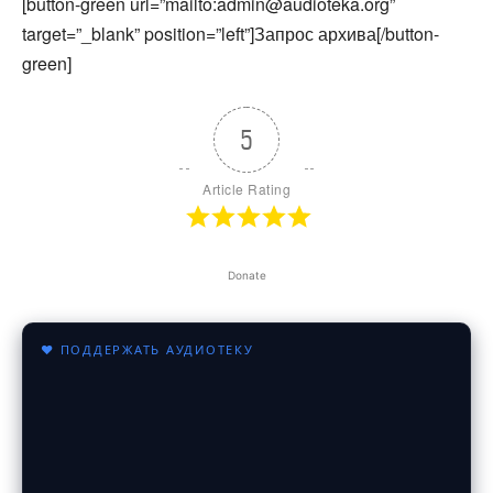
[button-green url=”mailto:admin@audioteka.org”
target=”_blank” position=”left”]Запрос архива[/button-
green]
5
Article Rating
Donate
♥ ПОДДЕРЖАТЬ АУДИОТЕКУ