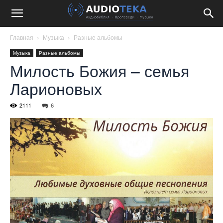
Главная
Музыка
Разные альбомы
Музыка
Разные альбомы
Милость Божия – семья
Ларионовых
2111
6